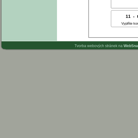
11
3
-
6
Vyplňte ko
Tvorba webových stránek na
WebSna