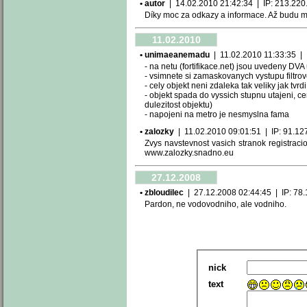
• autor
| 14.02.2010 21:42:34 | IP: 213.220.-
Díky moc za odkazy a informace. Až budu mí
11.02.2010
• unimaeanemadu
| 11.02.2010 11:33:35 | IP
- na netu (fortifikace.net) jsou uvedeny DVA 
- vsimnete si zamaskovanych vystupu filtrov
- cely objekt neni zdaleka tak veliky jak tvr
- objekt spada do vyssich stupnu utajeni, 
dulezitost objektu)
- napojeni na metro je nesmyslna fama
• zalozky
| 11.02.2010 09:01:51 | IP: 91.127.
Zvys navstevnost vasich stranok registra
www.zalozky.snadno.eu
27.12.2008
• zbloudilec
| 27.12.2008 02:44:45 | IP: 78.10
Pardon, ne vodovodniho, ale vodniho.
nick
text