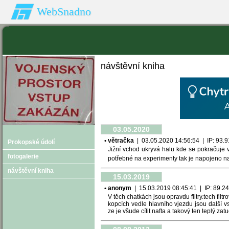
WebSnadno
návštěvní kniha
03.05.2020
• větračka
| 03.05.2020 14:56:54 | IP: 93.91.
Prokopské údolí
Jižní vchod ukryvá halu kde se pokračuje
fotogalerie
potřebné na experimenty tak je napojeno n
návštěvní kniha
15.03.2019
• anonym
| 15.03.2019 08:45:41 | IP: 89.24.-
V těch chatkách jsou opravdu filtry.tech filt
kopcích vedle hlavního vjezdu jsou další vs
ze je všude cítit nafta a takový ten teplý za