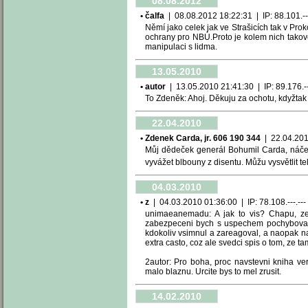
08.08.2012
• čalfa
| 08.08.2012 18:22:31 | IP: 88.101.---
Němí jako celek jak ve Strašicích tak v Pro
ochrany pro NBÚ.Proto je kolem nich takov
manipulaci s lidma.
13.05.2010
• autor
| 13.05.2010 21:41:30 | IP: 89.176.---
To Zdeněk: Ahoj. Děkuju za ochotu, kdyžtak
22.04.2010
• Zdenek Carda, jr. 606 190 344
| 22.04.2010
Můj dědeček generál Bohumil Carda, náčel
vyvážet blbouny z disentu. Můžu vysvětlit t
04.03.2010
• z
| 04.03.2010 01:36:00 | IP: 78.108.---.---
unimaeanemadu: A jak to vis? Chapu, ze b
zabezpeceni bych s uspechem pochyboval, k
kdokoliv vsimnul a zareagoval, a naopak na
extra casto, coz ale svedci spis o tom, ze t
2autor: Pro boha, proc navstevni kniha v
malo blaznu. Urcite bys to mel zrusit.
14.02.2010