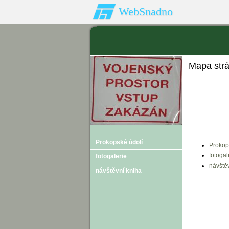
WebSnadno
Mapa str
Prokopské údolí
Prokop
fotogal
fotogalerie
návště
návštěvní kniha