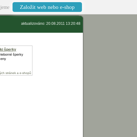
Založit web nebo e-shop
jeme
aktualizováno: 20.08.2011 13:20:48
ki šperky
trieborné šperky
ceny
ých stránek a e-shopů