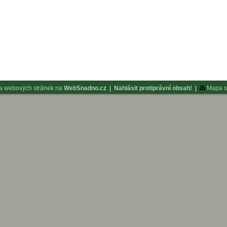
a webových stránek na
WebSnadno.cz
|
Nahlásit protiprávní obsah!
|
Mapa s