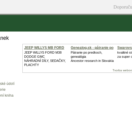
Doporuču
ánek
JEEP WILLYS MB FORD
Genealog.sk - pátranie po
Swarovs
GPW
JEEP WILLYS FORD M38
Pátranie po predkoch,
kvalitné s
DODGE GMC
genealógia
za super 
NÁHRADNÍ DÍLY, SEDAČKY,
Ancestor research in Slovakia
PLACHTY
Tvorba webov
ské údolí
erie
vní kniha